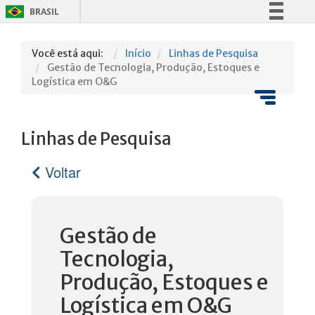
BRASIL
Simplifique!
Você está aqui:
Início
Linhas de Pesquisa
Comunica BR
Gestão de Tecnologia, Produção, Estoques e
Participe
Logística em O&G
Acesso à informação
Legislação
Linhas de Pesquisa
Canais
Voltar
Gestão de
Tecnologia,
Produção, Estoques e
Logística em O&G